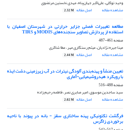
وحید توکلی، علی‌اکبر جهان‌پناه، مهدی نخستین مرتضوی
مشاهده مقاله
اصل مقاله
2.32 M
مطالعه تغییرات فصلی جزایر حرارتی در شهرستان اصفهان با
استفاده از پردازش تصاویر سنجنده‌های MODIS و TIRS
صفحه
461-487
مینا جیره نژادیان، میثم رستگاری مهر، عطا شاکری
مشاهده مقاله
اصل مقاله
2.44 M
تعیین منشأ و پهنه‌بندی آلودگی نیترات در آب زیرزمینی دشت ایذه
با رویکرد هیدروشیمیایی-آماری
صفحه
488-516
سید ساجدین موسوی، امیر صابری نصر، فاطمه رحیم زاده
مشاهده مقاله
اصل مقاله
2.02 M
فرگشت تکتونیکی پهنه ساختاری سقز - بانه در پیوند با ناحیه
برخوردی زاگرس
صفحه
517-542