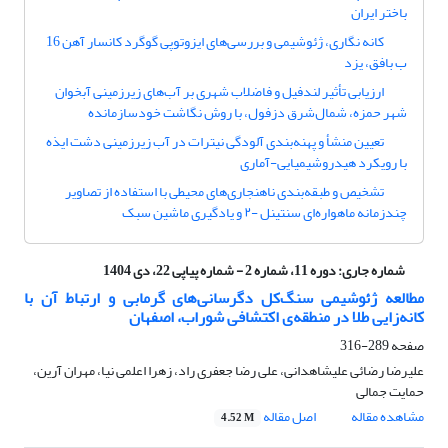
باختر ایران
کانه نگاری، ژئوشیمی و بررسی‌های ایزوتوپی گوگرد کانسار آهن 16
ب بافق، یزد
ارزیابی تأثیر لندفیل و فاضلاب شهری بر آب‌های زیرزمینی آبخوان
شهر حمزه، شمال‌شرق دزفول، با روش نگاشت خود‌سازمان‎ده
تعیین منشأ و پهنه‌بندی آلودگی نیترات در آب زیرزمینی دشت ایذه
با رویکرد هیدروشیمیایی-آماری
تشخیص و طبقه‌بندی ناهنجاری‌های محیطی با استفاده از تصاویر
چندزمانه ماهواره‌ای سنتینل -۲ و یادگیری ماشین سبک
شماره جاری:
دوره 11، شماره 2 - شماره پیاپی 22، دی 1404
مطالعه ژئوشیمی سنگ‌کل دگرسانی‌های گرمابی و ارتباط آن با
کانه‌زایی طلا در منطقه‌ی اکتشافی شوراب، اصفهان
صفحه
289-316
علیرضا رضائی علیشاهدانی، علی رضا جعفری راد، زهرا اعلمی نیا، مهران آرین،
حمایت جمالی
مشاهده مقاله
اصل مقاله
4.52 M