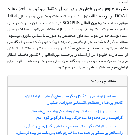
است.
نشریه علوم زمین خوارزمی
نمایه
در سال 1403 موفق به اخذ
DOAJ
رتبه "
الف
"
سال 1404
وزارت علوم، تحقیقات و فناوری، و در
و
موفق به اخذ
نمایه بین المللی SCOPUS
گردیده است.
این نشریه در حال
حاضر به صورت
الکترونیکی و دسترسی آزاد منتشر می‌شود. مقالات ارسال
شده توسط حداقل دو تا سه داور متخصص به صورت ناشناس داوری می‌شود.
مقالات پذیرفته شده، به زبان فارسی همراه با چکیده و چکیده مبسوط انگلیسی
منتشر می‌شود. با همکاری اعضای هیأت تحریریه جدید نشریه، متشکل از ۱۰ تن
از استادان داخلی و ۱۱ تن از استادان برجسته بین‌المللی از ۹ کشور مختلف، انتظار
می‌رود ضمن تثبیت و تقویت جایگاه بین‌المللی نشریه، زمینه‌های لازم برای
ارتقای هرچه بیشتر سطح علمی آن فراهم شود.
مقالات پر بازدید
مطالعه ژئوشیمی سنگ‌کل دگرسانی‌های گرمابی و ارتباط آن با
کانه‌زایی طلا در منطقه‌ی اکتشافی شوراب، اصفهان
بررسی ریززمین‌ساختی و پتروفابریکی واحدهای ‌شیستی
گرافیت‌دار در محدودۀ بندچرک، پهنۀ دگرگونی کوه-دم
بررسی اثرات دگرریختی سطوح جدایشی، گسل‌های راندگی و
راستالغز پی‌سنگی بر هندسه ساختاری تاقدیس نفت در پهنه لرستان،