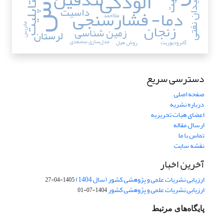
آلودگی
متاپلیت
میدان نفتی
داسیت
دما- فشارسنجی
ملا‌احمد
زنجان
ماتریس
زمین شناسی
لرستان
مدل‌سازی سه‌بعدی
گابرودیوریت
روش هیل
دسترسی سریع
صفحه اصلی
درباره نشریه
اعضای هیات تحریریه
ارسال مقاله
تماس با ما
نقشه سایت
آخرین اخبار
ارزیابی نشریات علمی و پژوهشی کشور (سال 1404)
1405-04-27
ارزیابی نشریات علمی و پژوهشی کشور
1404-07-01
پایگاه‌های مرتبط