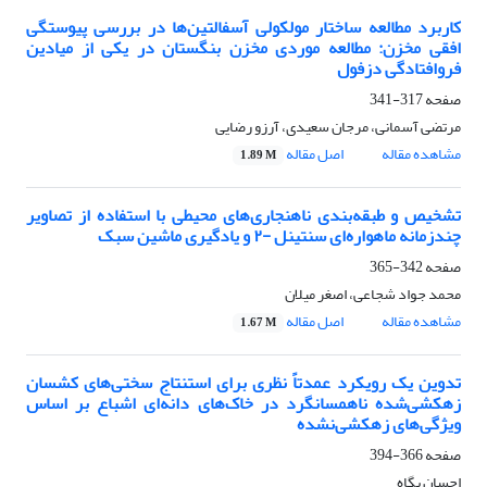
کاربرد مطالعه ساختار مولکولی آسفالتین‌ها در بررسی پیوستگی
افقی مخزن: مطالعه موردی مخزن بنگستان در یکی از میادین
فروافتادگی دزفول
صفحه
317-341
مرتضی آسمانی، مرجان سعیدی، آرزو رضایی
مشاهده مقاله
اصل مقاله
1.89 M
تشخیص و طبقه‌بندی ناهنجاری‌های محیطی با استفاده از تصاویر
چندزمانه ماهواره‌ای سنتینل -۲ و یادگیری ماشین سبک
صفحه
342-365
محمد جواد شجاعی، اصغر میلان
مشاهده مقاله
اصل مقاله
1.67 M
تدوین یک رویکرد عمدتاً نظری برای استنتاج سختی‌های کشسان
زهکشی‌شده ناهمسانگرد در خاک‌های دانه‌ای اشباع بر اساس
ویژگی‌های زهکشی‌نشده
صفحه
366-394
احسان پگاه