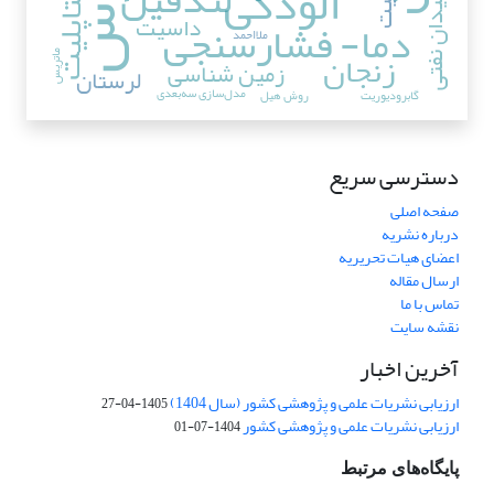
آلودگی
متاپلیت
میدان نفتی
داسیت
دما- فشارسنجی
ملا‌احمد
زنجان
ماتریس
زمین شناسی
لرستان
مدل‌سازی سه‌بعدی
گابرودیوریت
روش هیل
دسترسی سریع
صفحه اصلی
درباره نشریه
اعضای هیات تحریریه
ارسال مقاله
تماس با ما
نقشه سایت
آخرین اخبار
ارزیابی نشریات علمی و پژوهشی کشور (سال 1404)
1405-04-27
ارزیابی نشریات علمی و پژوهشی کشور
1404-07-01
پایگاه‌های مرتبط