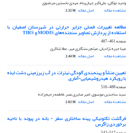
وحید توکلی، علی‌اکبر جهان‌پناه، مهدی نخستین مرتضوی
مشاهده مقاله
اصل مقاله
2.32 M
مطالعه تغییرات فصلی جزایر حرارتی در شهرستان اصفهان با
استفاده از پردازش تصاویر سنجنده‌های MODIS و TIRS
صفحه
461-487
مینا جیره نژادیان، میثم رستگاری مهر، عطا شاکری
مشاهده مقاله
اصل مقاله
2.44 M
تعیین منشأ و پهنه‌بندی آلودگی نیترات در آب زیرزمینی دشت ایذه
با رویکرد هیدروشیمیایی-آماری
صفحه
488-516
سید ساجدین موسوی، امیر صابری نصر، فاطمه رحیم زاده
مشاهده مقاله
اصل مقاله
2.02 M
فرگشت تکتونیکی پهنه ساختاری سقز - بانه در پیوند با ناحیه
برخوردی زاگرس
صفحه
517-542