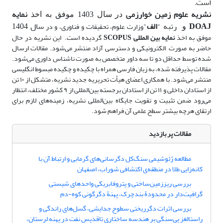
است.
نشریه علوم زمین خوارزمی
نمایه
در سال 1403 موفق به اخذ
DOAJ
رتبه "
الف
"
سال 1404
وزارت علوم، تحقیقات و فناوری، و در
و
موفق به اخذ
نمایه بین المللی SCOPUS
گردیده است.
این نشریه در حال
حاضر به صورت
الکترونیکی و دسترسی آزاد منتشر می‌شود. مقالات ارسال
شده توسط حداقل دو تا سه داور متخصص به صورت ناشناس داوری می‌شود.
مقالات پذیرفته شده، به زبان فارسی همراه با چکیده و چکیده مبسوط انگلیسی
منتشر می‌شود. با همکاری اعضای هیأت تحریریه جدید نشریه، متشکل از ۱۰ تن
از استادان داخلی و ۱۱ تن از استادان برجسته بین‌المللی از ۹ کشور مختلف، انتظار
می‌رود ضمن تثبیت و تقویت جایگاه بین‌المللی نشریه، زمینه‌های لازم برای
ارتقای هرچه بیشتر سطح علمی آن فراهم شود.
مقالات پر بازدید
مطالعه ژئوشیمی سنگ‌کل دگرسانی‌های گرمابی و ارتباط آن با
کانه‌زایی طلا در منطقه‌ی اکتشافی شوراب، اصفهان
بررسی ریززمین‌ساختی و پتروفابریکی واحدهای ‌شیستی
گرافیت‌دار در محدودۀ بندچرک، پهنۀ دگرگونی کوه-دم
بررسی اثرات دگرریختی سطوح جدایشی، گسل‌های راندگی و
راستالغز پی‌سنگی بر هندسه ساختاری تاقدیس نفت در پهنه لرستان،