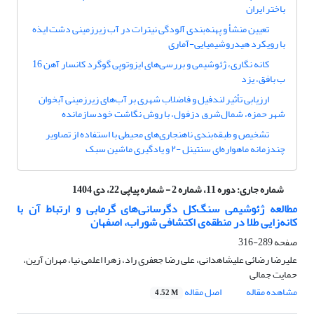
باختر ایران
تعیین منشأ و پهنه‌بندی آلودگی نیترات در آب زیرزمینی دشت ایذه
با رویکرد هیدروشیمیایی-آماری
کانه نگاری، ژئوشیمی و بررسی‌های ایزوتوپی گوگرد کانسار آهن 16
ب بافق، یزد
ارزیابی تأثیر لندفیل و فاضلاب شهری بر آب‌های زیرزمینی آبخوان
شهر حمزه، شمال‌شرق دزفول، با روش نگاشت خود‌سازمان‎ده
تشخیص و طبقه‌بندی ناهنجاری‌های محیطی با استفاده از تصاویر
چندزمانه ماهواره‌ای سنتینل -۲ و یادگیری ماشین سبک
شماره جاری:
دوره 11، شماره 2 - شماره پیاپی 22، دی 1404
مطالعه ژئوشیمی سنگ‌کل دگرسانی‌های گرمابی و ارتباط آن با
کانه‌زایی طلا در منطقه‌ی اکتشافی شوراب، اصفهان
صفحه
289-316
علیرضا رضائی علیشاهدانی، علی رضا جعفری راد، زهرا اعلمی نیا، مهران آرین،
حمایت جمالی
مشاهده مقاله
اصل مقاله
4.52 M