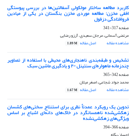
کاربرد مطالعه ساختار مولکولی آسفالتین‌ها در بررسی پیوستگی
افقی مخزن: مطالعه موردی مخزن بنگستان در یکی از میادین
فروافتادگی دزفول
صفحه
317-341
مرتضی آسمانی، مرجان سعیدی، آرزو رضایی
مشاهده مقاله
اصل مقاله
1.89 M
تشخیص و طبقه‌بندی ناهنجاری‌های محیطی با استفاده از تصاویر
چندزمانه ماهواره‌ای سنتینل -۲ و یادگیری ماشین سبک
صفحه
342-365
محمد جواد شجاعی، اصغر میلان
مشاهده مقاله
اصل مقاله
1.67 M
تدوین یک رویکرد عمدتاً نظری برای استنتاج سختی‌های کشسان
زهکشی‌شده ناهمسانگرد در خاک‌های دانه‌ای اشباع بر اساس
ویژگی‌های زهکشی‌نشده
صفحه
366-394
احسان پگاه