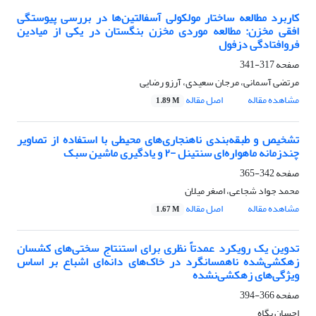
کاربرد مطالعه ساختار مولکولی آسفالتین‌ها در بررسی پیوستگی
افقی مخزن: مطالعه موردی مخزن بنگستان در یکی از میادین
فروافتادگی دزفول
صفحه
317-341
مرتضی آسمانی، مرجان سعیدی، آرزو رضایی
مشاهده مقاله
اصل مقاله
1.89 M
تشخیص و طبقه‌بندی ناهنجاری‌های محیطی با استفاده از تصاویر
چندزمانه ماهواره‌ای سنتینل -۲ و یادگیری ماشین سبک
صفحه
342-365
محمد جواد شجاعی، اصغر میلان
مشاهده مقاله
اصل مقاله
1.67 M
تدوین یک رویکرد عمدتاً نظری برای استنتاج سختی‌های کشسان
زهکشی‌شده ناهمسانگرد در خاک‌های دانه‌ای اشباع بر اساس
ویژگی‌های زهکشی‌نشده
صفحه
366-394
احسان پگاه