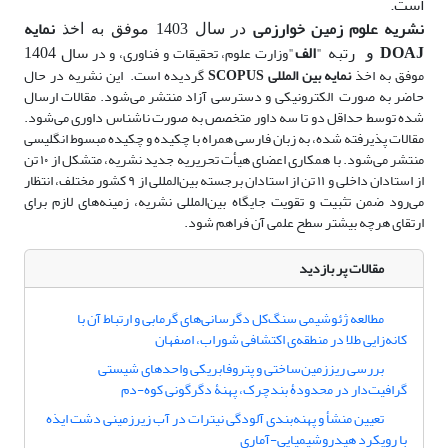
است.
نشریه علوم زمین خوارزمی
نمایه
در سال 1403 موفق به اخذ
DOAJ
رتبه "
الف
"
سال 1404
وزارت علوم، تحقیقات و فناوری، و در
و
موفق به اخذ
نمایه بین المللی SCOPUS
گردیده است.
این نشریه در حال
حاضر به صورت
الکترونیکی و دسترسی آزاد منتشر می‌شود. مقالات ارسال
شده توسط حداقل دو تا سه داور متخصص به صورت ناشناس داوری می‌شود.
مقالات پذیرفته شده، به زبان فارسی همراه با چکیده و چکیده مبسوط انگلیسی
منتشر می‌شود. با همکاری اعضای هیأت تحریریه جدید نشریه، متشکل از ۱۰ تن
از استادان داخلی و ۱۱ تن از استادان برجسته بین‌المللی از ۹ کشور مختلف، انتظار
می‌رود ضمن تثبیت و تقویت جایگاه بین‌المللی نشریه، زمینه‌های لازم برای
ارتقای هرچه بیشتر سطح علمی آن فراهم شود.
مقالات پر بازدید
مطالعه ژئوشیمی سنگ‌کل دگرسانی‌های گرمابی و ارتباط آن با
کانه‌زایی طلا در منطقه‌ی اکتشافی شوراب، اصفهان
بررسی ریززمین‌ساختی و پتروفابریکی واحدهای ‌شیستی
گرافیت‌دار در محدودۀ بندچرک، پهنۀ دگرگونی کوه-دم
تعیین منشأ و پهنه‌بندی آلودگی نیترات در آب زیرزمینی دشت ایذه
با رویکرد هیدروشیمیایی-آماری