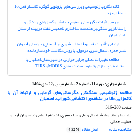
کانه نگاری، ژئوشیمی و بررسی‌های ایزوتوپی گوگرد کانسار آهن 16
ب بافق، یزد
بررسی اثرات دگرریختی سطوح جدایشی، گسل‌های راندگی و
راستالغز پی‌سنگی بر هندسه ساختاری تاقدیس نفت در پهنه لرستان،
باختر ایران
ارزیابی تأثیر لندفیل و فاضلاب شهری بر آب‌های زیرزمینی آبخوان
شهر حمزه، شمال‌شرق دزفول، با روش نگاشت خود‌سازمان‎ده
مطالعه تغییرات فصلی جزایر حرارتی در شهرستان اصفهان با
استفاده از پردازش تصاویر سنجنده‌های MODIS و TIRS
شماره جاری:
دوره 11، شماره 2 - شماره پیاپی 22، دی 1404
مطالعه ژئوشیمی سنگ‌کل دگرسانی‌های گرمابی و ارتباط آن با
کانه‌زایی طلا در منطقه‌ی اکتشافی شوراب، اصفهان
صفحه
289-316
علیرضا رضائی علیشاهدانی، علی رضا جعفری راد، زهرا اعلمی نیا، مهران آرین،
حمایت جمالی
مشاهده مقاله
اصل مقاله
4.52 M