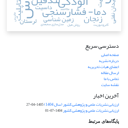
آلودگی
متاپلیت
میدان نفتی
داسیت
دما- فشارسنجی
ملا‌احمد
زنجان
ماتریس
زمین شناسی
لرستان
مدل‌سازی سه‌بعدی
گابرودیوریت
روش هیل
دسترسی سریع
صفحه اصلی
درباره نشریه
اعضای هیات تحریریه
ارسال مقاله
تماس با ما
نقشه سایت
آخرین اخبار
ارزیابی نشریات علمی و پژوهشی کشور (سال 1404)
1405-04-27
ارزیابی نشریات علمی و پژوهشی کشور
1404-07-01
پایگاه‌های مرتبط