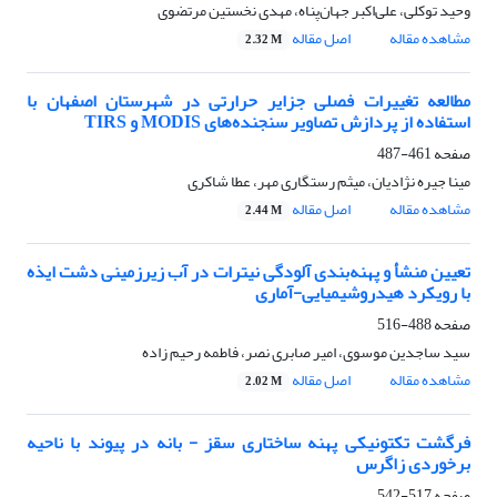
وحید توکلی، علی‌اکبر جهان‌پناه، مهدی نخستین مرتضوی
مشاهده مقاله
اصل مقاله
2.32 M
مطالعه تغییرات فصلی جزایر حرارتی در شهرستان اصفهان با
استفاده از پردازش تصاویر سنجنده‌های MODIS و TIRS
صفحه
461-487
مینا جیره نژادیان، میثم رستگاری مهر، عطا شاکری
مشاهده مقاله
اصل مقاله
2.44 M
تعیین منشأ و پهنه‌بندی آلودگی نیترات در آب زیرزمینی دشت ایذه
با رویکرد هیدروشیمیایی-آماری
صفحه
488-516
سید ساجدین موسوی، امیر صابری نصر، فاطمه رحیم زاده
مشاهده مقاله
اصل مقاله
2.02 M
فرگشت تکتونیکی پهنه ساختاری سقز - بانه در پیوند با ناحیه
برخوردی زاگرس
صفحه
517-542