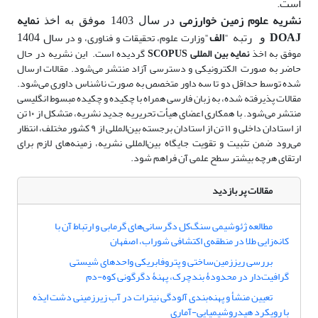
است.
نشریه علوم زمین خوارزمی
نمایه
در سال 1403 موفق به اخذ
DOAJ
رتبه "
الف
"
سال 1404
وزارت علوم، تحقیقات و فناوری، و در
و
موفق به اخذ
نمایه بین المللی SCOPUS
گردیده است.
این نشریه در حال
حاضر به صورت
الکترونیکی و دسترسی آزاد منتشر می‌شود. مقالات ارسال
شده توسط حداقل دو تا سه داور متخصص به صورت ناشناس داوری می‌شود.
مقالات پذیرفته شده، به زبان فارسی همراه با چکیده و چکیده مبسوط انگلیسی
منتشر می‌شود. با همکاری اعضای هیأت تحریریه جدید نشریه، متشکل از ۱۰ تن
از استادان داخلی و ۱۱ تن از استادان برجسته بین‌المللی از ۹ کشور مختلف، انتظار
می‌رود ضمن تثبیت و تقویت جایگاه بین‌المللی نشریه، زمینه‌های لازم برای
ارتقای هرچه بیشتر سطح علمی آن فراهم شود.
مقالات پر بازدید
مطالعه ژئوشیمی سنگ‌کل دگرسانی‌های گرمابی و ارتباط آن با
کانه‌زایی طلا در منطقه‌ی اکتشافی شوراب، اصفهان
بررسی ریززمین‌ساختی و پتروفابریکی واحدهای ‌شیستی
گرافیت‌دار در محدودۀ بندچرک، پهنۀ دگرگونی کوه-دم
تعیین منشأ و پهنه‌بندی آلودگی نیترات در آب زیرزمینی دشت ایذه
با رویکرد هیدروشیمیایی-آماری