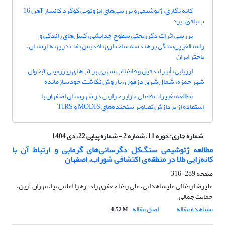
کانه نگاری، ژئوشیمی و بررسی‌های ایزوتوپی گوگرد کانسار آهن 16
ب بافق، یزد
بررسی اثرات دگرریختی سطوح جدایشی، گسل‌های راندگی و
راستالغز پی‌سنگی بر هندسه ساختاری تاقدیس نفت در پهنه لرستان،
باختر ایران
ارزیابی تأثیر لندفیل و فاضلاب شهری بر آب‌های زیرزمینی آبخوان
شهر حمزه، شمال‌شرق دزفول، با روش نگاشت خود‌سازمان‎ده
مطالعه تغییرات فصلی جزایر حرارتی در شهرستان اصفهان با
استفاده از پردازش تصاویر سنجنده‌های MODIS و TIRS
شماره جاری:
دوره 11، شماره 2 - شماره پیاپی 22، دی 1404
مطالعه ژئوشیمی سنگ‌کل دگرسانی‌های گرمابی و ارتباط آن با
کانه‌زایی طلا در منطقه‌ی اکتشافی شوراب، اصفهان
صفحه
289-316
علیرضا رضائی علیشاهدانی، علی رضا جعفری راد، زهرا اعلمی نیا، مهران آرین،
حمایت جمالی
مشاهده مقاله
اصل مقاله
4.52 M