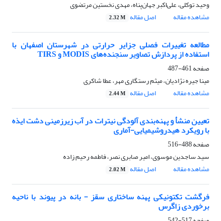
وحید توکلی، علی‌اکبر جهان‌پناه، مهدی نخستین مرتضوی
مشاهده مقاله
اصل مقاله
2.32 M
مطالعه تغییرات فصلی جزایر حرارتی در شهرستان اصفهان با
استفاده از پردازش تصاویر سنجنده‌های MODIS و TIRS
صفحه
461-487
مینا جیره نژادیان، میثم رستگاری مهر، عطا شاکری
مشاهده مقاله
اصل مقاله
2.44 M
تعیین منشأ و پهنه‌بندی آلودگی نیترات در آب زیرزمینی دشت ایذه
با رویکرد هیدروشیمیایی-آماری
صفحه
488-516
سید ساجدین موسوی، امیر صابری نصر، فاطمه رحیم زاده
مشاهده مقاله
اصل مقاله
2.02 M
فرگشت تکتونیکی پهنه ساختاری سقز - بانه در پیوند با ناحیه
برخوردی زاگرس
صفحه
517-542