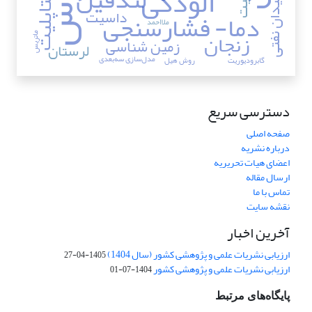
آلودگی
متاپلیت
میدان نفتی
داسیت
دما- فشارسنجی
ملا‌احمد
زنجان
ماتریس
زمین شناسی
لرستان
مدل‌سازی سه‌بعدی
گابرودیوریت
روش هیل
دسترسی سریع
صفحه اصلی
درباره نشریه
اعضای هیات تحریریه
ارسال مقاله
تماس با ما
نقشه سایت
آخرین اخبار
ارزیابی نشریات علمی و پژوهشی کشور (سال 1404)
1405-04-27
ارزیابی نشریات علمی و پژوهشی کشور
1404-07-01
پایگاه‌های مرتبط