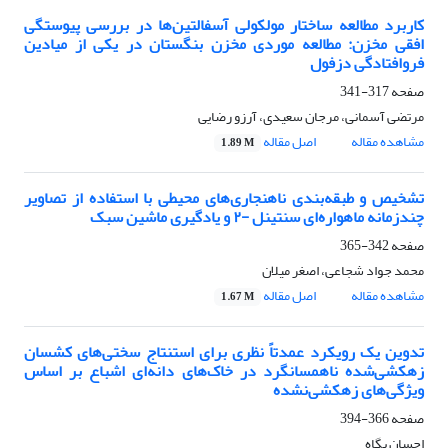
کاربرد مطالعه ساختار مولکولی آسفالتین‌ها در بررسی پیوستگی
افقی مخزن: مطالعه موردی مخزن بنگستان در یکی از میادین
فروافتادگی دزفول
صفحه
317-341
مرتضی آسمانی، مرجان سعیدی، آرزو رضایی
مشاهده مقاله
اصل مقاله
1.89 M
تشخیص و طبقه‌بندی ناهنجاری‌های محیطی با استفاده از تصاویر
چندزمانه ماهواره‌ای سنتینل -۲ و یادگیری ماشین سبک
صفحه
342-365
محمد جواد شجاعی، اصغر میلان
مشاهده مقاله
اصل مقاله
1.67 M
تدوین یک رویکرد عمدتاً نظری برای استنتاج سختی‌های کشسان
زهکشی‌شده ناهمسانگرد در خاک‌های دانه‌ای اشباع بر اساس
ویژگی‌های زهکشی‌نشده
صفحه
366-394
احسان پگاه