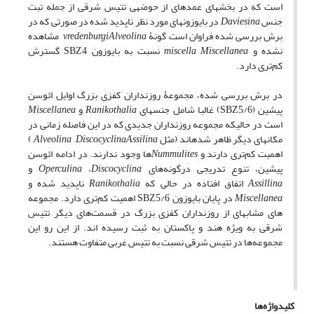
است که در بخش­های عمده­ای از حوضه­ی تتیس شرقی از جمله تبت
جنس
Daviesina
در بایوزون­های مورد نظر ناپدید شده در صورتی که در
برش بررسی شده فراوان است گونۀ
Alveolina
vredenburgi
مشاهده
نشده و
Miscellanea
miscella
نسبت به بایوزون
SBZ4
گسترش
کم‌تری دارد.
در برش بررسی شده، مجموعۀ
روزن­داران کف­زی بزرگ
اوایل ائوسن
پیشین
SBZ5/6)
) غالبا شامل جنس­های
Ranikothalia
و
Miscellanea
است در حالی­که مجموعه
روزن­داران
جدید­ی که در این فاصله زمانی در
مکان­های دیگر ظاهر شده­اند
(
مثل
Assilina
Discocyclina
,
Alveolina
)
اهمیت کم‌تری دارند و
Nummulites
ها وجود ندارند. در ادامه ائوسن
پیشین، تنوع تدریجی درگونه
های
Discocyclina
،
Operculina
و
Assillina
اتفاق افتاده در حالی که
Ranikothalia
ناپدید شده و
Miscellanea
در پایان بایوزون
SBZ5/6
اهمیت کم‌تری دارد. مجموعه
های مشابه­ای از
روزن­داران کف­زی بزرگ
در قسمت
های دیگر تتیس
شرقی به ویژه هند و پاکستان به ثبت رسیده اند. از این رو این
مجموعه‌ها در تتیس شرقی نسبت به تتیس غربی متفاوت هستند.
کلیدواژه‌ها