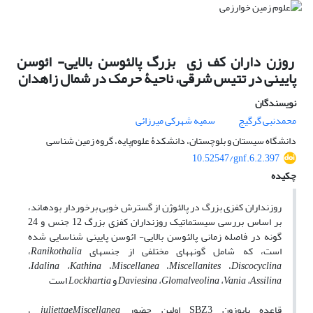
روزن داران کف زی بزرگ پالئوسن بالایی- ائوسن
پایینی در تتیس شرقی، ناحیۀ حرمک در شمال زاهدان
نویسندگان
محمدنبی گرگیج
سمیه شهرکی میرزائی
دانشگاه سیستان و بلوچستان، دانشکدۀ علوم‌پایه، گروه زمین شناسی
10.52547/gnf.6.2.397
چکیده
روزن­داران کف­زی بزرگ در پالئوژن از گسترش خوبی برخوردار بوده­اند،
بر اساس بررسی سیستماتیک روزن­داران کف­زی بزرگ 12 جنس و 24
گونه در فاصله زمانی پالئوسن بالایی- ائوسن پایینی شناسایی شده
است، که شامل گونه­های مختلفی از جنس­های
Ranikothalia
،
،
Idalina
،
Kathina
،
Miscellanea
،
Miscellanites
،
Discocyclina
Assilina
،
Vania
،
Glomalveolina
،
Daviesina
و
Lockhartia
است
قاعده بایوزون
SBZ3
اولین حضور
Miscellanea
juliettae
،