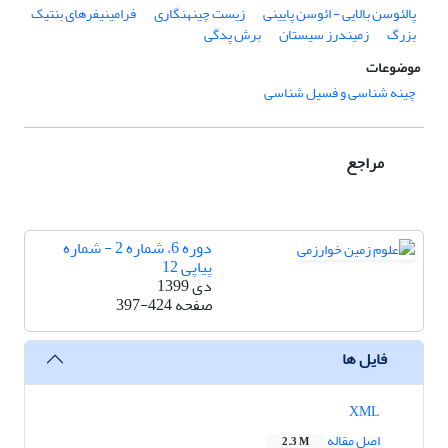
پالئوسن بالایی - ائوسن پایینی
زیست چینه­نگاری
فرامینیفرهای بنتیک
بزرگ
زمین­درز سیستان
برش پدگی
موضوعات
چینه شناسی و فسیل شناسی
مراجع
دوره 6، شماره 2 - شماره
پیاپی 12
دی 1399
صفحه
397-424
فایل ها
XML
اصل مقاله
2.3 M