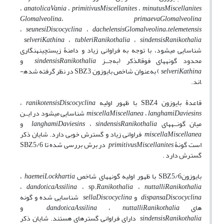
،
anatolica
Vania
،
primitivus
Miscellanites
،
minutus
Miscellanites
Glomalveolina
،
primaeva
Glomalveolina
،
seunesi
Discocyclina
،
dachelensis
Glomalveolina
،
telemetensis
selveri
Kathina
،
tubleri
Ranikothalia
،
sindensis
Ranikothalia
شناسایی می­شود، با توجه به فراوانی زیاد و دامنۀ زیست­چینه­نگاری
محدود گونه­های فوق­الذکر­ (به‌جــز
Ranikothalia
sindensis
و
Kathina
selveri
) به‌عنوان شاخص بایوزون
SBZ3
در نظر گرفته شده­
اند.
قاعدۀ بایوزون
SBZ4
با ظهور اولیه
Discocyclina
ranikotensis
،
Daviesins
langhami
،
Miscellanea
miscella
شناسایی می­شود در ایــن
میان گونــه­های
Ranikothalia
sindensis
،
Daviesins
langhami
و
Miscellanea
miscella
فراوانی زیاد و گسترش خوبی دارد. شایان ذکر
است گونۀ
Miscellanites
primitivus
در برش بررسی شده تا
SBZ5/6
گسترش دارد .
بایوزون
SBZ5/6
با ظهور اولیه گونه­های
شاخص
Lockhartia
haemei
،
،
dandotica
Assilina
،
sp.
Ranikothalia
،
nuttalli
Ranikothalia
Discocyclina
dispansa
و
Discocyclina
sella
شناسایی شده و گونه
های
Ranikothalia
nuttalli
،
Assilina
dandotica
و
Ranikothalia
sindensis
دارای فراوانی گستره­ای هستند. شایان ذکر