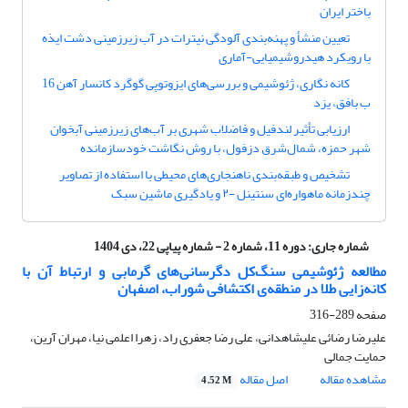
باختر ایران
تعیین منشأ و پهنه‌بندی آلودگی نیترات در آب زیرزمینی دشت ایذه
با رویکرد هیدروشیمیایی-آماری
کانه نگاری، ژئوشیمی و بررسی‌های ایزوتوپی گوگرد کانسار آهن 16
ب بافق، یزد
ارزیابی تأثیر لندفیل و فاضلاب شهری بر آب‌های زیرزمینی آبخوان
شهر حمزه، شمال‌شرق دزفول، با روش نگاشت خود‌سازمان‎ده
تشخیص و طبقه‌بندی ناهنجاری‌های محیطی با استفاده از تصاویر
چندزمانه ماهواره‌ای سنتینل -۲ و یادگیری ماشین سبک
شماره جاری:
دوره 11، شماره 2 - شماره پیاپی 22، دی 1404
مطالعه ژئوشیمی سنگ‌کل دگرسانی‌های گرمابی و ارتباط آن با
کانه‌زایی طلا در منطقه‌ی اکتشافی شوراب، اصفهان
صفحه
289-316
علیرضا رضائی علیشاهدانی، علی رضا جعفری راد، زهرا اعلمی نیا، مهران آرین،
حمایت جمالی
مشاهده مقاله
اصل مقاله
4.52 M