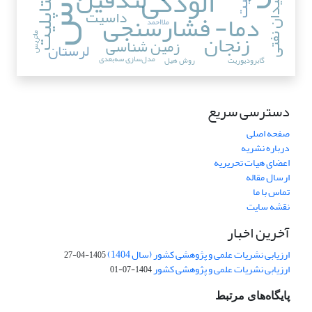
آلودگی
متاپلیت
میدان نفتی
داسیت
دما- فشارسنجی
ملا‌احمد
زنجان
ماتریس
زمین شناسی
لرستان
مدل‌سازی سه‌بعدی
گابرودیوریت
روش هیل
دسترسی سریع
صفحه اصلی
درباره نشریه
اعضای هیات تحریریه
ارسال مقاله
تماس با ما
نقشه سایت
آخرین اخبار
ارزیابی نشریات علمی و پژوهشی کشور (سال 1404)
1405-04-27
ارزیابی نشریات علمی و پژوهشی کشور
1404-07-01
پایگاه‌های مرتبط