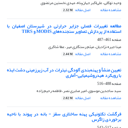
وحید توکلی، علی‌اکبر جهان‌پناه، مهدی نخستین مرتضوی
مشاهده مقاله
اصل مقاله
2.32 M
مطالعه تغییرات فصلی جزایر حرارتی در شهرستان اصفهان با
استفاده از پردازش تصاویر سنجنده‌های MODIS و TIRS
صفحه
461-487
مینا جیره نژادیان، میثم رستگاری مهر، عطا شاکری
مشاهده مقاله
اصل مقاله
2.44 M
تعیین منشأ و پهنه‌بندی آلودگی نیترات در آب زیرزمینی دشت ایذه
با رویکرد هیدروشیمیایی-آماری
صفحه
488-516
سید ساجدین موسوی، امیر صابری نصر، فاطمه رحیم زاده
مشاهده مقاله
اصل مقاله
2.02 M
فرگشت تکتونیکی پهنه ساختاری سقز - بانه در پیوند با ناحیه
برخوردی زاگرس
صفحه
517-542