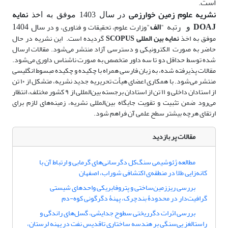
است.
نشریه علوم زمین خوارزمی
نمایه
در سال 1403 موفق به اخذ
DOAJ
رتبه "
الف
"
سال 1404
وزارت علوم، تحقیقات و فناوری، و در
و
موفق به اخذ
نمایه بین المللی SCOPUS
گردیده است.
این نشریه در حال
حاضر به صورت
الکترونیکی و دسترسی آزاد منتشر می‌شود. مقالات ارسال
شده توسط حداقل دو تا سه داور متخصص به صورت ناشناس داوری می‌شود.
مقالات پذیرفته شده، به زبان فارسی همراه با چکیده و چکیده مبسوط انگلیسی
منتشر می‌شود. با همکاری اعضای هیأت تحریریه جدید نشریه، متشکل از ۱۰ تن
از استادان داخلی و ۱۱ تن از استادان برجسته بین‌المللی از ۹ کشور مختلف، انتظار
می‌رود ضمن تثبیت و تقویت جایگاه بین‌المللی نشریه، زمینه‌های لازم برای
ارتقای هرچه بیشتر سطح علمی آن فراهم شود.
مقالات پر بازدید
مطالعه ژئوشیمی سنگ‌کل دگرسانی‌های گرمابی و ارتباط آن با
کانه‌زایی طلا در منطقه‌ی اکتشافی شوراب، اصفهان
بررسی ریززمین‌ساختی و پتروفابریکی واحدهای ‌شیستی
گرافیت‌دار در محدودۀ بندچرک، پهنۀ دگرگونی کوه-دم
بررسی اثرات دگرریختی سطوح جدایشی، گسل‌های راندگی و
راستالغز پی‌سنگی بر هندسه ساختاری تاقدیس نفت در پهنه لرستان،