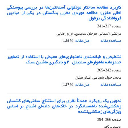
کاربرد مطالعه ساختار مولکولی آسفالتین‌ها در بررسی پیوستگی
افقی مخزن: مطالعه موردی مخزن بنگستان در یکی از میادین
فروافتادگی دزفول
صفحه
317-341
مرتضی آسمانی، مرجان سعیدی، آرزو رضایی
مشاهده مقاله
اصل مقاله
1.89 M
تشخیص و طبقه‌بندی ناهنجاری‌های محیطی با استفاده از تصاویر
چندزمانه ماهواره‌ای سنتینل -۲ و یادگیری ماشین سبک
صفحه
342-365
محمد جواد شجاعی، اصغر میلان
مشاهده مقاله
اصل مقاله
1.67 M
تدوین یک رویکرد عمدتاً نظری برای استنتاج سختی‌های کشسان
زهکشی‌شده ناهمسانگرد در خاک‌های دانه‌ای اشباع بر اساس
ویژگی‌های زهکشی‌نشده
صفحه
366-394
احسان پگاه