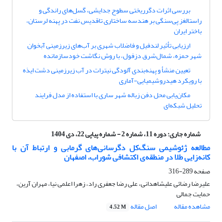
بررسی اثرات دگرریختی سطوح جدایشی، گسل‌های راندگی و
راستالغز پی‌سنگی بر هندسه ساختاری تاقدیس نفت در پهنه لرستان،
باختر ایران
ارزیابی تأثیر لندفیل و فاضلاب شهری بر آب‌های زیرزمینی آبخوان
شهر حمزه، شمال‌شرق دزفول، با روش نگاشت خود‌سازمان‎ده
تعیین منشأ و پهنه‌بندی آلودگی نیترات در آب زیرزمینی دشت ایذه
با رویکرد هیدروشیمیایی-آماری
مکان‌یابی محل دفن زباله شهر ساری با استفاده از مدل فرایند
تحلیل شبکه‌ای
شماره جاری:
دوره 11، شماره 2 - شماره پیاپی 22، دی 1404
مطالعه ژئوشیمی سنگ‌کل دگرسانی‌های گرمابی و ارتباط آن با
کانه‌زایی طلا در منطقه‌ی اکتشافی شوراب، اصفهان
صفحه
289-316
علیرضا رضائی علیشاهدانی، علی رضا جعفری راد، زهرا اعلمی نیا، مهران آرین،
حمایت جمالی
مشاهده مقاله
اصل مقاله
4.52 M