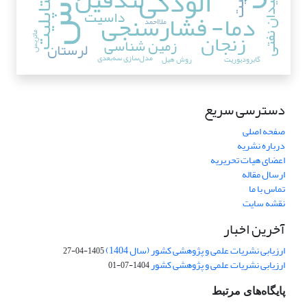
آلودگی
متاپلیت
میدان نفتی
داسیت
دما- فشارسنجی
ملا‌احمد
زنجان
ماتریس
زمین شناسی
لرستان
مدل‌سازی سه‌بعدی
گابرودیوریت
روش هیل
دسترسی سریع
صفحه اصلی
درباره نشریه
اعضای هیات تحریریه
ارسال مقاله
تماس با ما
نقشه سایت
آخرین اخبار
ارزیابی نشریات علمی و پژوهشی کشور (سال 1404)
1405-04-27
ارزیابی نشریات علمی و پژوهشی کشور
1404-07-01
پایگاه‌های مرتبط