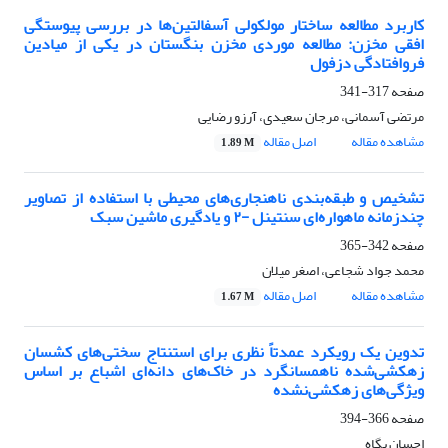
کاربرد مطالعه ساختار مولکولی آسفالتین‌ها در بررسی پیوستگی
افقی مخزن: مطالعه موردی مخزن بنگستان در یکی از میادین
فروافتادگی دزفول
صفحه
317-341
مرتضی آسمانی، مرجان سعیدی، آرزو رضایی
مشاهده مقاله
اصل مقاله
1.89 M
تشخیص و طبقه‌بندی ناهنجاری‌های محیطی با استفاده از تصاویر
چندزمانه ماهواره‌ای سنتینل -۲ و یادگیری ماشین سبک
صفحه
342-365
محمد جواد شجاعی، اصغر میلان
مشاهده مقاله
اصل مقاله
1.67 M
تدوین یک رویکرد عمدتاً نظری برای استنتاج سختی‌های کشسان
زهکشی‌شده ناهمسانگرد در خاک‌های دانه‌ای اشباع بر اساس
ویژگی‌های زهکشی‌نشده
صفحه
366-394
احسان پگاه