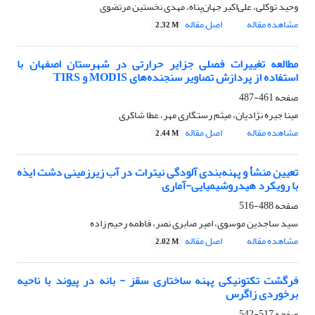
وحید توکلی، علی‌اکبر جهان‌پناه، مهدی نخستین مرتضوی
مشاهده مقاله
اصل مقاله
2.32 M
مطالعه تغییرات فصلی جزایر حرارتی در شهرستان اصفهان با
استفاده از پردازش تصاویر سنجنده‌های MODIS و TIRS
صفحه
461-487
مینا جیره نژادیان، میثم رستگاری مهر، عطا شاکری
مشاهده مقاله
اصل مقاله
2.44 M
تعیین منشأ و پهنه‌بندی آلودگی نیترات در آب زیرزمینی دشت ایذه
با رویکرد هیدروشیمیایی-آماری
صفحه
488-516
سید ساجدین موسوی، امیر صابری نصر، فاطمه رحیم زاده
مشاهده مقاله
اصل مقاله
2.02 M
فرگشت تکتونیکی پهنه ساختاری سقز - بانه در پیوند با ناحیه
برخوردی زاگرس
صفحه
517-542