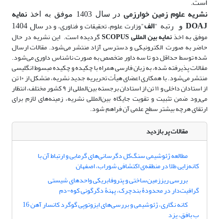
است.
نشریه علوم زمین خوارزمی
نمایه
در سال 1403 موفق به اخذ
DOAJ
رتبه "
الف
"
سال 1404
وزارت علوم، تحقیقات و فناوری، و در
و
موفق به اخذ
نمایه بین المللی SCOPUS
گردیده است.
این نشریه در حال
حاضر به صورت
الکترونیکی و دسترسی آزاد منتشر می‌شود. مقالات ارسال
شده توسط حداقل دو تا سه داور متخصص به صورت ناشناس داوری می‌شود.
مقالات پذیرفته شده، به زبان فارسی همراه با چکیده و چکیده مبسوط انگلیسی
منتشر می‌شود. با همکاری اعضای هیأت تحریریه جدید نشریه، متشکل از ۱۰ تن
از استادان داخلی و ۱۱ تن از استادان برجسته بین‌المللی از ۹ کشور مختلف، انتظار
می‌رود ضمن تثبیت و تقویت جایگاه بین‌المللی نشریه، زمینه‌های لازم برای
ارتقای هرچه بیشتر سطح علمی آن فراهم شود.
مقالات پر بازدید
مطالعه ژئوشیمی سنگ‌کل دگرسانی‌های گرمابی و ارتباط آن با
کانه‌زایی طلا در منطقه‌ی اکتشافی شوراب، اصفهان
بررسی ریززمین‌ساختی و پتروفابریکی واحدهای ‌شیستی
گرافیت‌دار در محدودۀ بندچرک، پهنۀ دگرگونی کوه-دم
کانه نگاری، ژئوشیمی و بررسی‌های ایزوتوپی گوگرد کانسار آهن 16
ب بافق، یزد